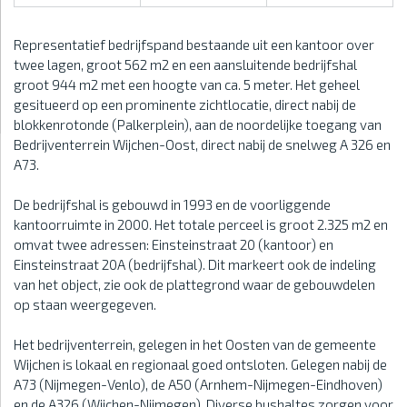
Representatief bedrijfspand bestaande uit een kantoor over
twee lagen, groot 562 m2 en een aansluitende bedrijfshal
groot 944 m2 met een hoogte van ca. 5 meter. Het geheel
gesitueerd op een prominente zichtlocatie, direct nabij de
blokkenrotonde (Palkerplein), aan de noordelijke toegang van
Bedrijventerrein Wijchen-Oost, direct nabij de snelweg A 326 en
A73.
De bedrijfshal is gebouwd in 1993 en de voorliggende
kantoorruimte in 2000. Het totale perceel is groot 2.325 m2 en
omvat twee adressen: Einsteinstraat 20 (kantoor) en
Einsteinstraat 20A (bedrijfshal). Dit markeert ook de indeling
van het object, zie ook de plattegrond waar de gebouwdelen
op staan weergegeven.
Het bedrijventerrein, gelegen in het Oosten van de gemeente
Wijchen is lokaal en regionaal goed ontsloten. Gelegen nabij de
A73 (Nijmegen-Venlo), de A50 (Arnhem-Nijmegen-Eindhoven)
en de A326 (Wijchen-Nijmegen). Diverse bushaltes zorgen voor