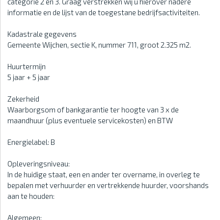
categorie 2 en 3. Graag verstrekken wij u hierover nadere
informatie en de lijst van de toegestane bedrijfsactiviteiten.
Kadastrale gegevens
Gemeente Wijchen, sectie K, nummer 711, groot 2.325 m2.
Huurtermijn
5 jaar + 5 jaar
Zekerheid
Waarborgsom of bankgarantie ter hoogte van 3 x de
maandhuur (plus eventuele servicekosten) en BTW
Energielabel: B
Opleveringsniveau:
In de huidige staat, een en ander ter overname, in overleg te
bepalen met verhuurder en vertrekkende huurder, voorshands
aan te houden:
Algemeen: