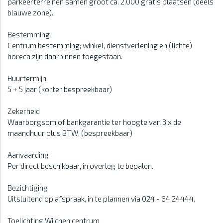
parkeerterreinen samen groot ca. 2.000 gratis plaatsen (deels
blauwe zone).
Bestemming
Centrum bestemming; winkel, dienstverlening en (lichte)
horeca zijn daarbinnen toegestaan.
Huurtermijn
5 + 5 jaar (korter bespreekbaar)
Zekerheid
Waarborgsom of bankgarantie ter hoogte van 3 x de
maandhuur plus BTW. (bespreekbaar)
Aanvaarding
Per direct beschikbaar, in overleg te bepalen.
Bezichtiging
Uitsluitend op afspraak, in te plannen via 024 - 64 24444.
Toelichting Wijchen centrum